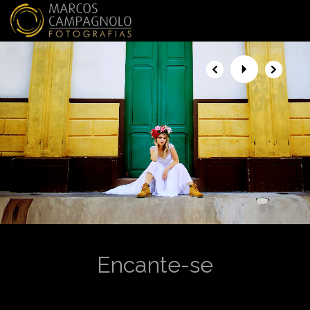
menu
Encante-se
Alguns momentos ...