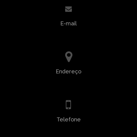
E-mail
contato@marcoscampagnolo.com.br
Endereço
Rua 268, 265 sala 09 - Meia Praia - Itapema SC
Telefone
47 99977-5854