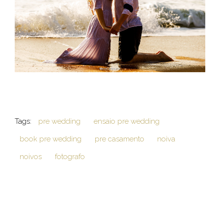
Tags:
pre wedding
ensaio pre wedding
book pre wedding
pre casamento
noiva
noivos
fotografo