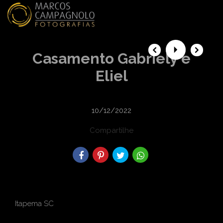
menu
Casamento Gabriely e
Eliel
10/12/2022
Compartilhe
Itapema SC