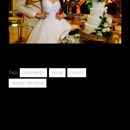
Tags:
casamento
noiva
noivos
vestido de noiva